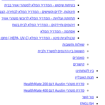
בטיחות שימוש – המדריך המלא למטהרי אוויר בבית
תינוקות, ילדים וקשישים – המדריך המלא לבחירה, הצב
תחזוקה ועלויות – המדריך המלא לרוכשי מטהרי אוויר
זיהומים וחיידקים – המדריך המלא לבית בטוח
אסתמה – המדריך המלא
טכנולוגיות סינון – המדריך המלא (HEPA, UV-C,) פחם פעיל, פלזמה יונית
שאלות ותשובות
השוואה בין הדגמים למשרד ולבית
מאמרים
קישורים
בין לקוחותינו
חנות האונליין
סדרת מטהרי Austin דגם HealthMate 200
סדרת מטהרי Austin דגם HealthMate 400
צור קשר
ENGLISH