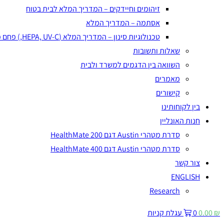
זיהומים וחיידקים – המדריך המלא לבית בטוח
אסתמה – המדריך המלא
טכנולוגיות סינון – המדריך המלא (HEPA, UV-C,) פחם פעיל, פלזמה יונית
שאלות ותשובות
השוואה בין הדגמים למשרד ולבית
מאמרים
קישורים
בין לקוחותינו
חנות האונליין
סדרת מטהרי Austin דגם HealthMate 200
סדרת מטהרי Austin דגם HealthMate 400
צור קשר
ENGLISH
Research
₪
0.00
0
עגלת קניות