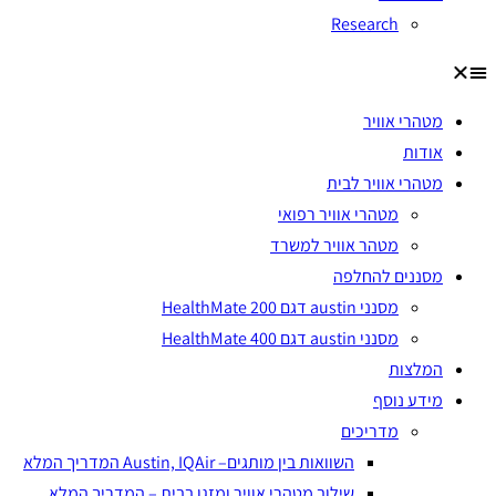
Research
מטהרי אוויר
אודות
מטהרי אוויר לבית
מטהרי אוויר רפואי
מטהר אוויר למשרד
מסננים להחלפה
מסנני austin דגם HealthMate 200
מסנני austin דגם HealthMate 400
המלצות
מידע נוסף
מדריכים
השוואות בין מותגים– Austin, IQAir המדריך המלא
שילוב מטהרי אוויר ומזגן בבית – המדריך המלא