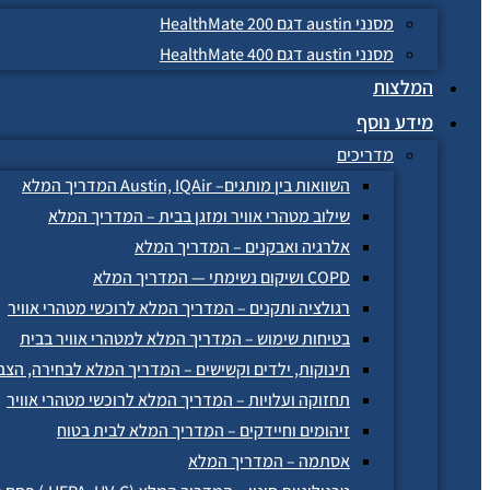
מסנני austin דגם HealthMate 200
מסנני austin דגם HealthMate 400
המלצות
מידע נוסף
מדריכים
השוואות בין מותגים– Austin, IQAir המדריך המלא
שילוב מטהרי אוויר ומזגן בבית – המדריך המלא
אלרגיה ואבקנים – המדריך המלא
COPD ושיקום נשימתי — המדריך המלא
רגולציה ותקנים – המדריך המלא לרוכשי מטהרי אוויר
בטיחות שימוש – המדריך המלא למטהרי אוויר בבית
תינוקות, ילדים וקשישים – המדריך המלא לבחירה, הצב
תחזוקה ועלויות – המדריך המלא לרוכשי מטהרי אוויר
זיהומים וחיידקים – המדריך המלא לבית בטוח
אסתמה – המדריך המלא