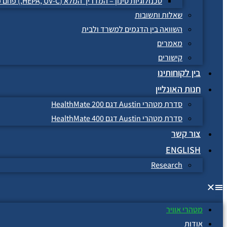
טכנולוגיות סינון – המדריך המלא (HEPA, UV-C,) פחם פעיל, פלזמה יונית
שאלות ותשובות
השוואה בין הדגמים למשרד ולבית
מאמרים
קישורים
בין לקוחותינו
חנות האונליין
סדרת מטהרי Austin דגם HealthMate 200
סדרת מטהרי Austin דגם HealthMate 400
צור קשר
ENGLISH
Research
מטהרי אוויר
אודות