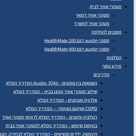
מטהרי אוויר לבית
מטהרי אוויר רפואי
מטהר אוויר למשרד
מסננים להחלפה
מסנני austin דגם HealthMate 200
מסנני austin דגם HealthMate 400
המלצות
מידע נוסף
מדריכים
השוואות בין מותגים– Austin, IQAir המדריך המלא
שילוב מטהרי אוויר ומזגן בבית – המדריך המלא
אלרגיה ואבקנים – המדריך המלא
COPD ושיקום נשימתי — המדריך המלא
רגולציה ותקנים – המדריך המלא לרוכשי מטהרי אוויר
בטיחות שימוש – המדריך המלא למטהרי אוויר בבית
תינוקות, ילדים וקשישים – המדריך המלא לבחירה, הצב