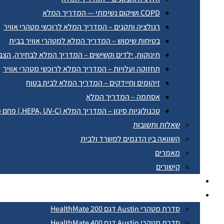
COPD ושיקום נשימתי — המדריך המלא
רגולציה ותקנים – המדריך המלא לרוכשי מטהרי אוויר
בטיחות שימוש – המדריך המלא למטהרי אוויר בבית
תינוקות, ילדים וקשישים – המדריך המלא לבחירה, הצב
תחזוקה ועלויות – המדריך המלא לרוכשי מטהרי אוויר
זיהומים וחיידקים – המדריך המלא לבית בטוח
אסתמה – המדריך המלא
טכנולוגיות סינון – המדריך המלא (HEPA, UV-C,) פחם פעיל, פלזמה יונית
שאלות ותשובות
השוואה בין הדגמים למשרד ולבית
מאמרים
קישורים
בין לקוחותינו
חנות האונליין
סדרת מטהרי Austin דגם HealthMate 200
סדרת מטהרי Austin דגם HealthMate 400