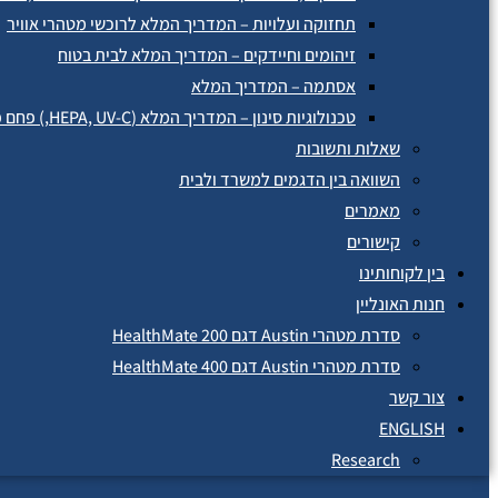
תחזוקה ועלויות – המדריך המלא לרוכשי מטהרי אוויר
זיהומים וחיידקים – המדריך המלא לבית בטוח
אסתמה – המדריך המלא
טכנולוגיות סינון – המדריך המלא (HEPA, UV-C,) פחם פעיל, פלזמה יונית
שאלות ותשובות
השוואה בין הדגמים למשרד ולבית
מאמרים
קישורים
בין לקוחותינו
חנות האונליין
סדרת מטהרי Austin דגם HealthMate 200
סדרת מטהרי Austin דגם HealthMate 400
צור קשר
ENGLISH
Research