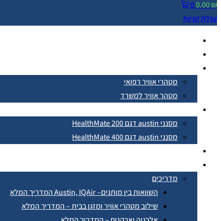
0
0.00
₪
עגלת קניות
מטהרי אוויר
אודות
מטהרי אוויר לבית
מטהרי אוויר רפואי
מטהר אוויר למשרד
מסננים להחלפה
מסנני austin דגם HealthMate 200
מסנני austin דגם HealthMate 400
המלצות
מידע נוסף
מדריכים
השוואות בין מותגים– Austin, IQAir המדריך המלא
שילוב מטהרי אוויר ומזגן בבית – המדריך המלא
אלרגיה ואבקנים – המדריך המלא